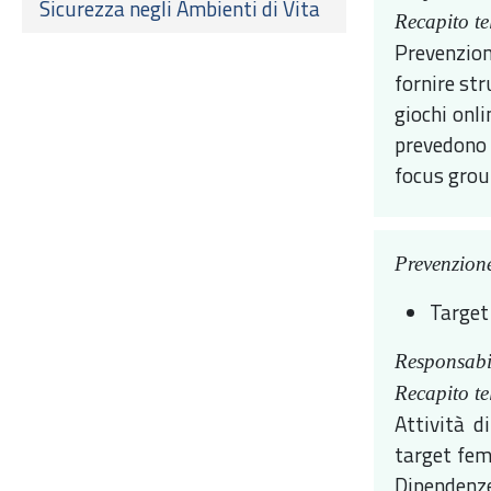
Sicurezza negli Ambienti di Vita
Recapito te
Prevenzion
fornire st
giochi onli
prevedono 
focus group
Prevenzione
Target
Responsabi
Recapito te
Attività d
target femm
Dipendenze