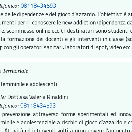
08118434593
lefonico:
e delle dipendenze e del gioco d’azzardo. L’obiettivo è
rumenti per ri-conoscere le new addiction (dipendenza d
ne, scommesse online ecc.). I destinatari sono studenti d
la formazione dei docenti e gli interventi in classe (s
 con gli operatori sanitari, laboratori di spot, video ecc
 Territoriale
 femminile e adolescenti
Dott.ssa Valeria Rinaldini
le:
08118434593
lefonico:
i prevenzione attraverso forme sperimentali ed innova
inile e adolescenziale a rischio di gioco d’azzardo e con 
. Attività ed interventi volti a promuovere l’aumento