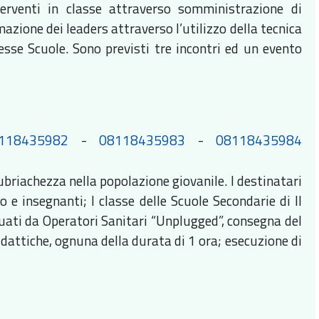
erventi in classe attraverso somministrazione di
mazione dei leaders attraverso l’utilizzo della tecnica
tesse Scuole. Sono previsti tre incontri ed un evento
118435982
-
08118435983
-
08118435984
ubriachezza nella popolazione giovanile. I destinatari
do e insegnanti; I classe delle Scuole Secondarie di II
tuati da Operatori Sanitari “Unplugged”, consegna del
dattiche, ognuna della durata di 1 ora; esecuzione di