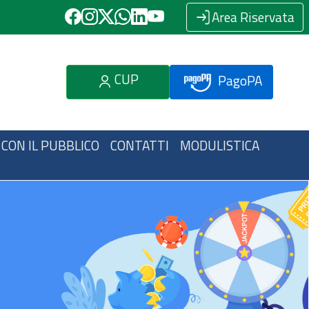
Area Riservata
CUP
PagoPA
 CON IL PUBBLICO
CONTATTI
MODULISTICA