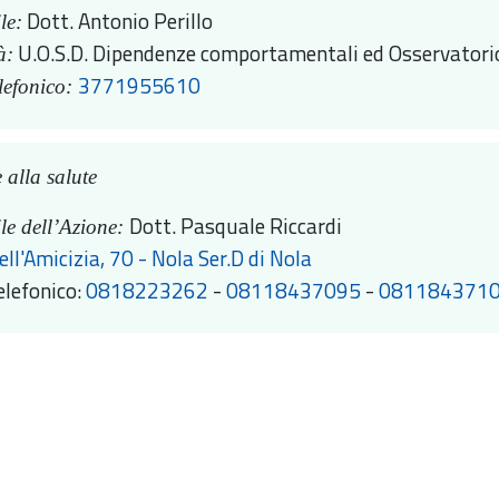
Dott. Antonio Perillo
le:
U.O.S.D. Dipendenze comportamentali ed Osservatori
à:
3771955610
lefonico:
alla salute
Dott. Pasquale Riccardi
le dell’Azione:
ell'Amicizia, 70 - Nola
Ser.D di Nola
elefonico:
0818223262
-
08118437095
-
081184371