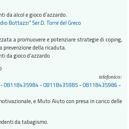
ti da alcol e gioco d’azzardo.
idio Bottazzi"
Ser.D. Torre del Greco
izzata a promuovere e potenziare strategie di coping,
la prevenzione della ricaduta.
nti da gioco d’azzardo
o
lefonico:
-
08118435984
-
08118435985
-
08118435986
-
otivazionale, e Muto Aiuto con presa in carico delle
endenti da tabagismo.