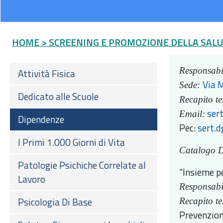
HOME
> SCREENING E PROMOZIONE DELLA SAL
Responsabi
Attività Fisica
Via M
Sede:
Dedicato alle Scuole
Recapito te
ser
Email:
Dipendenze
Pec:
sert.
I Primi 1.000 Giorni di Vita
Catalogo D
Patologie Psichiche Correlate al
“Insieme p
Lavoro
Responsabi
Psicologia Di Base
Recapito te
Prevenzion