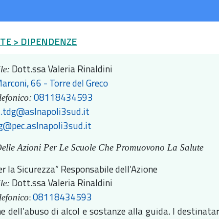
UTE
> DIPENDENZE
Dott.ssa Valeria Rinaldini
le:
arconi, 66 - Torre del Greco
08118434593
lefonico:
t.tdg@aslnapoli3sud.it
dg@pec.aslnapoli3sud.it
elle Azioni Per Le Scuole Che Promuovono La Salute
er la Sicurezza” Responsabile dell’Azione
Dott.ssa Valeria Rinaldini
le:
:
08118434593
lefonico
e dell’abuso di alcol e sostanze alla guida. I destinatar