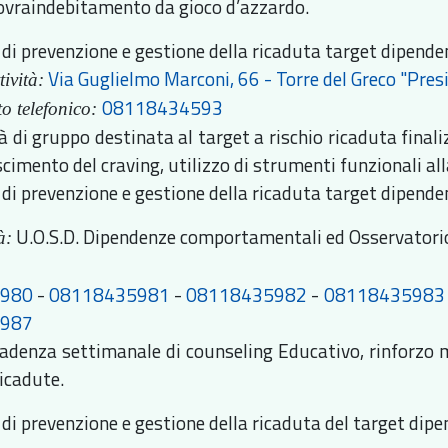
sovraindebitamento da gioco d’azzardo.
di prevenzione e gestione della ricaduta target dipenden
Via Guglielmo Marconi, 66 - Torre del Greco "Pres
tività:
08118434593
o telefonico:
tà di gruppo destinata al target a rischio ricaduta final
cimento del craving, utilizzo di strumenti funzionali al
 di prevenzione e gestione della ricaduta target dipende
U.O.S.D. Dipendenze comportamentali ed Osservatori
à:
ecapito te
5980
-
08118435981
-
08118435982
-
08118435983
5987
adenza settimanale di counseling Educativo, rinforzo m
ricadute.
 di prevenzione e gestione della ricaduta del target dip