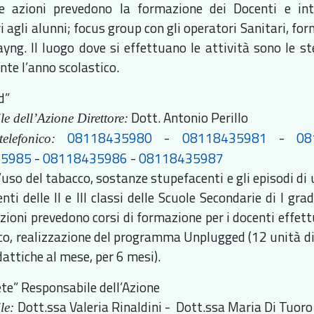
Le azioni prevedono la formazione dei Docenti e int
 agli alunni; focus group con gli operatori Sanitari, for
layng. Il luogo dove si effettuano le attività sono le s
nte l’anno scolastico.
d”
Dott. Antonio Perillo
e dell’Azione Direttore:
08118435980
-
08118435981
-
08
elefonico:
35985
-
08118435986
-
08118435987
’uso del tabacco, sostanze stupefacenti e gli episodi di 
ti delle II e III classi delle Scuole Secondarie di I gra
azioni prevedono corsi di formazione per i docenti effet
ico, realizzazione del programma Unplugged (12 unità di
attiche al mese, per 6 mesi).
ete” Responsabile dell’Azione
Dott.ssa Valeria Rinaldini - Dott.ssa Maria Di Tuoro
le: