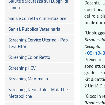
Salute e Sicurezza sui Luoghi di
Docenti. 
Lavoro
questionari
del role p
Sana e Corretta Alimentazione
finale dura
Sanità Pubblica Veterinaria
“Unplugge
Screening Cervice Uterina - Pap
Responsabil
Test HPV
Recapito t
-
081184
Screening Colon Retto
Prevenire l
sono studen
Screening HCV
grado. Le 
Screening Mammella
Kit didatt
2 Unità Did
Screening Neonatale - Malattie
Metaboliche
“Gioco in r
Responsabi