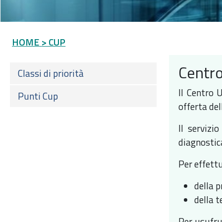
HOME
> CUP
Centro
Classi di priorità
Il Centro 
Punti Cup
offerta del
Il servizi
diagnostica
Per effett
della p
della t
Per usufrui