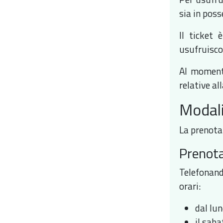
sia in poss
Il ticket 
usufruisco
Al momento
relative al
Modali
La prenota
Prenota
Telefonan
orari:
dal lun
il saba