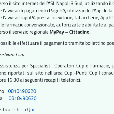
rso il sito internet dell’ASL Napoli 3 Sud, utilizzando i
e l’avviso di pagamento PagoPA, utilizzando l’App della p
 l’avviso PagoPA presso ricevitorie, tabaccherie, App IO 
 le farmacie convenzionate, autorizzate e abilitate al 
rso il servizio regionale
MyPay – Cittadino
.
possibile effettuare il pagamento tramite bollettino pos
ssistenza Cup
ssistenza per Specialisti, Operatori Cup e Farmacie, p
ono riportati sul sito nell'area Cup -Punti Cup I consu
ore 16:30 ai seguenti recapiti telefonici:
ino
0818490620
ata
0818490630
stica -
Clicca Qui