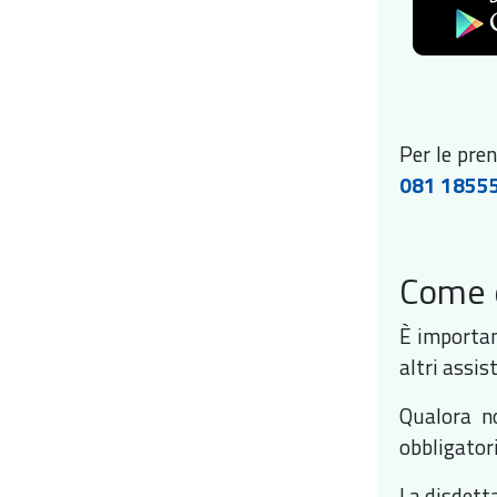
Per le pre
081 1855
Come 
È importan
altri assis
Qualora no
obbligator
La disdett