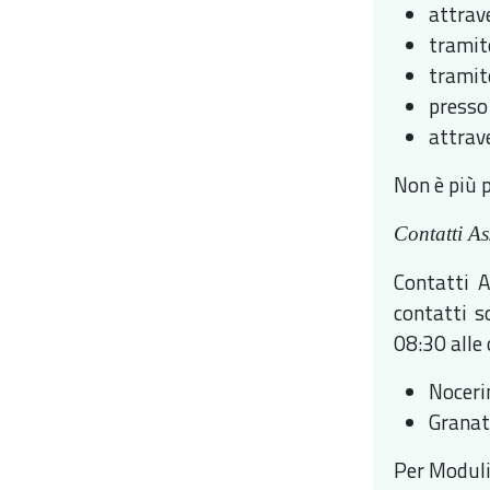
attrave
tramit
tramite
presso
attrave
Non è più 
Contatti A
Contatti A
contatti s
08:30 alle 
Nocer
Gran
Per Moduli