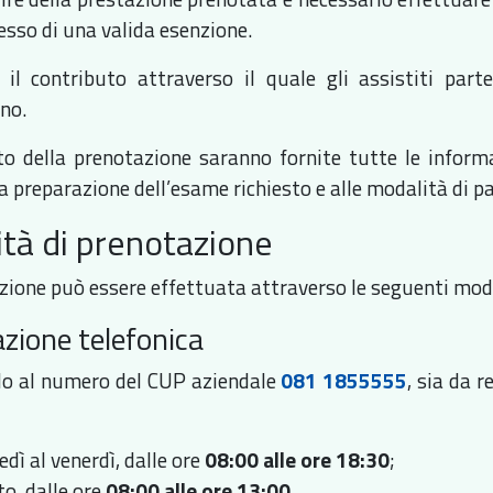
esso di una valida esenzione.
è il contributo attraverso il quale gli assistiti part
no.
 della prenotazione saranno fornite tutte le informaz
la preparazione dell’esame richiesto e alle modalità di 
tà di prenotazione
zione può essere effettuata attraverso le seguenti mod
zione telefonica
do al numero del CUP aziendale
081 1855555
, sia da r
edì al venerdì, dalle ore
08:00 alle ore 18:30
;
to, dalle ore
08:00 alle ore 13:00
.