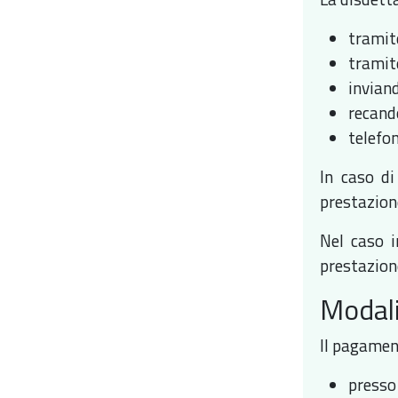
tramite
tramit
inviand
recand
telefo
In caso di
prestazione
Nel caso i
prestazion
Modal
Il pagamen
presso 