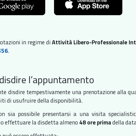
notazioni in regime di
Attività Libero-Professionale In
556
.
disdire l’appuntamento
te disdire tempestivamente una prenotazione alla qual
titi di usufruire della disponibilità.
n sia possibile presentarsi a una visita specialist
io effettuare la disdetta almeno
48 ore prima
della data
a può essere effettuata: