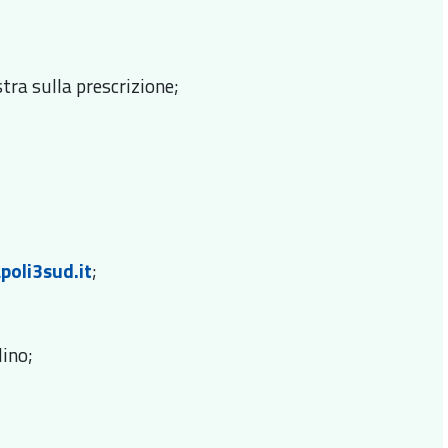
stra sulla prescrizione;
poli3sud.it
;
dino;