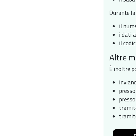
Durante la
il nume
i dati 
il codi
Altre m
È inoltre p
inviand
presso 
presso 
tramit
tramit