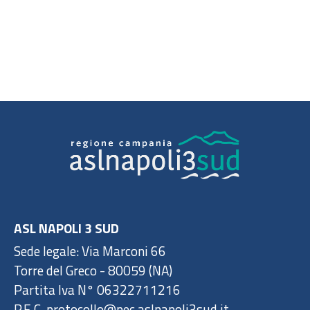
ASL NAPOLI 3 SUD
Sede legale: Via Marconi 66
Torre del Greco - 80059 (NA)
Partita Iva N° 06322711216
P.E.C. protocollo@pec.aslnapoli3sud.it