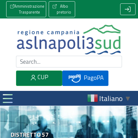
Amministrazione
Albo
Trasparente
pretorio
Cerca nel sito
CUP
PagoPA
Italiano
▼
DISTRETTO 57