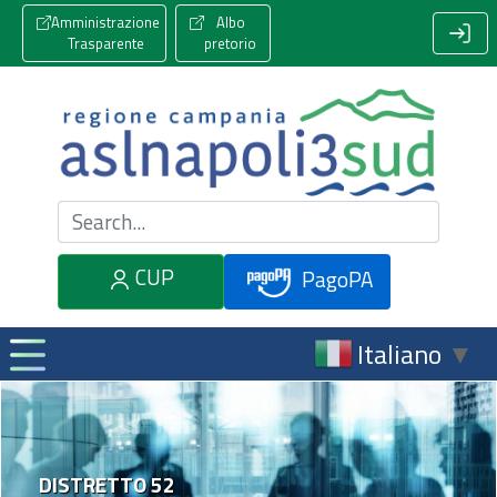
Amministrazione
Albo
Trasparente
pretorio
Cerca nel sito
CUP
PagoPA
Italiano
▼
DISTRETTO 52