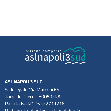
ASL NAPOLI 3 SUD
Sede legale: Via Marconi 66
Torre del Greco - 80059 (NA)
Partita Iva N° 06322711216
P.E.C. protocollo@pec.aslnapoli3sud.it