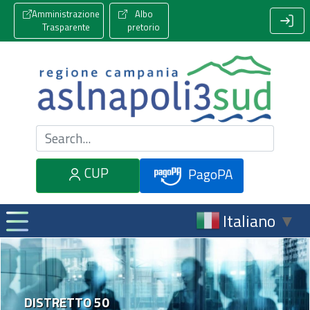
Amministrazione
Albo
Trasparente
pretorio
Cerca nel sito
CUP
PagoPA
Italiano
▼
DISTRETTO 50