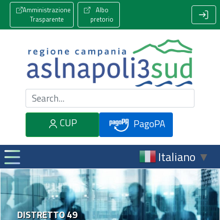
Amministrazione
Albo
Trasparente
pretorio
Cerca nel sito
CUP
PagoPA
Italiano
▼
DISTRETTO 49