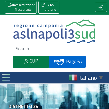
Amministrazione
Albo
Trasparente
pretorio
Cerca nel sito
CUP
PagoPA
Italiano
▼
DISTRETTO 34