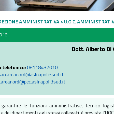
IREZIONE AMMINISTRATIVA
> U.O.C. AMMINISTRATI
ore
Dott. Alberto Di
 telefonico:
08118437010
sao.areanord@aslnapoli3sud.it
.areanord@pec.aslnapoli3sud.it
 garantire le funzioni amministrative, tecnico logist
 e dei dipartimenti agli stessi collegati, è prevista l’UO