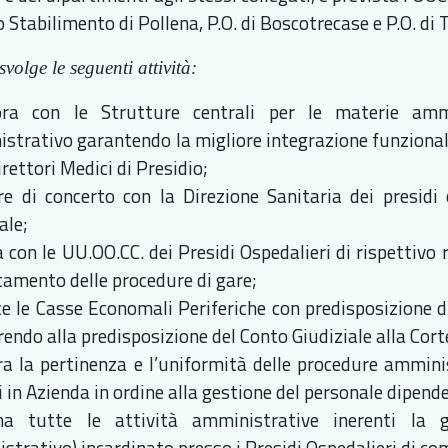
o Stabilimento di Pollena, P.O. di Boscotrecase e P.O. di T
volge le seguenti attività:
ora con le Strutture centrali per le materie ammi
strativo garantendo la migliore integrazione funzionale
irettori Medici di Presidio;
re di concerto con la Direzione Sanitaria dei presidi 
ale;
a con le UU.OO.CC. dei Presidi Ospedalieri di rispettivo 
etamento delle procedure di gare;
ce le Casse Economali Periferiche con predisposizione d
endo alla predisposizione del Conto Giudiziale alla Cort
ra la pertinenza e l’uniformità delle procedure amminis
i in Azienda in ordine alla gestione del personale dipen
na tutte le attività amministrative inerenti la 
strativo) incardinato presso i Presidi Ospedalieri di c