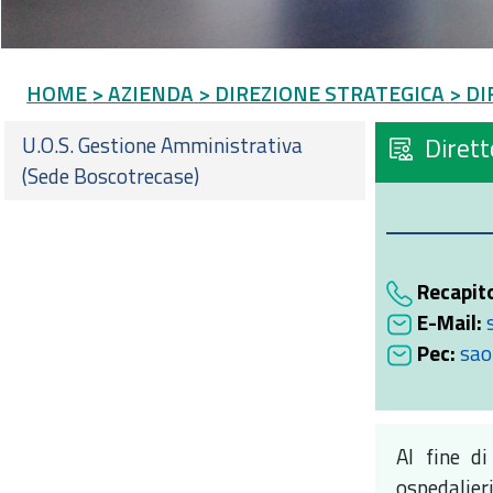
HOME
> AZIENDA
> DIREZIONE STRATEGICA
> D
U.O.S. Gestione Amministrativa
Dirett
(Sede Boscotrecase)
Recapito
E-Mail:
Pec:
sao
Al fine di
ospedalieri