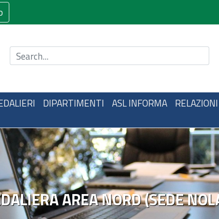
o
Cerca nel sito
EDALIERI
DIPARTIMENTI
ASL INFORMA
RELAZIONI
EDALIERA AREA NORD (SEDE NOL