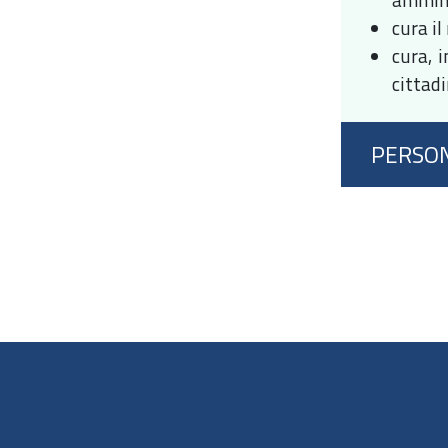
cura il
cura, 
cittadi
PERSO