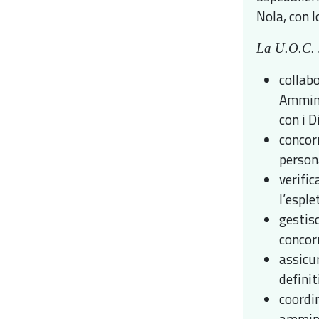
Nola, con l
La U.O.C. s
collab
Ammini
con i D
concor
person
verific
l’espl
gestis
concorr
assicu
definit
coordi
ammini