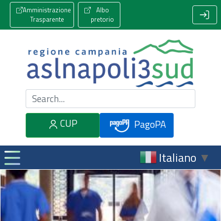
Amministrazione
Albo
Trasparente
pretorio
Cerca nel sito
CUP
PagoPA
Italiano
▼