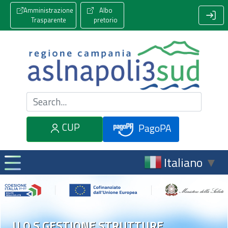
Amministrazione
Albo
Trasparente
pretorio
Cerca nel sito
CUP
PagoPA
Italiano
▼
U.O.S.GESTIONE STRUTTURE