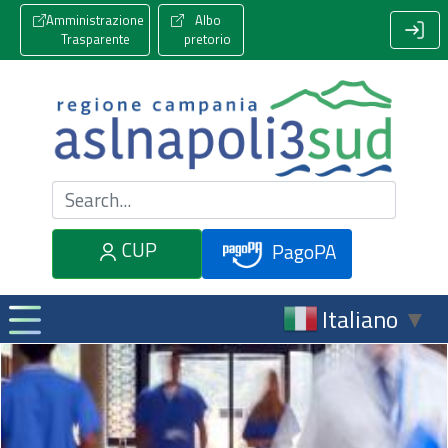
Amministrazione
Albo
Trasparente
pretorio
Cerca nel sito
CUP
PagoPA
Italiano
▼