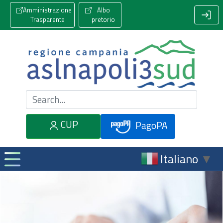
Amministrazione
Albo
Trasparente
pretorio
Cerca nel sito
CUP
PagoPA
Italiano
▼