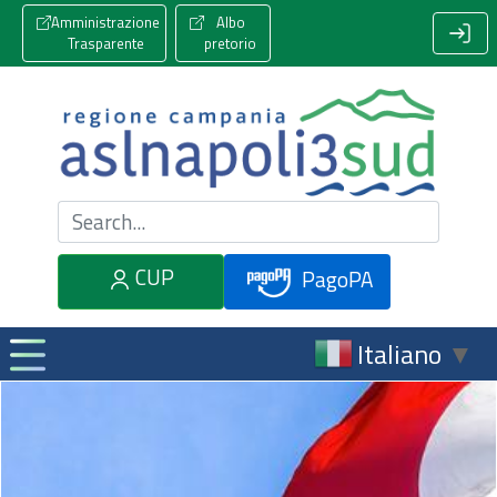
Amministrazione
Albo
Trasparente
pretorio
Cerca nel sito
CUP
PagoPA
Italiano
▼