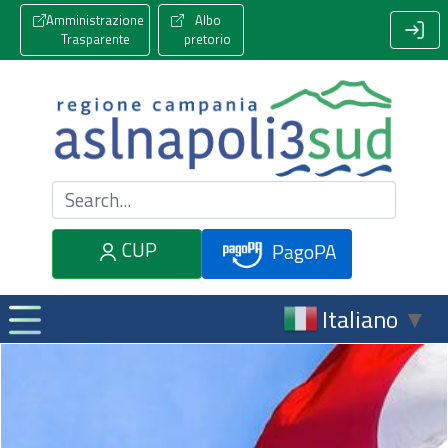
Amministrazione
Albo
Trasparente
pretorio
Cerca nel sito
CUP
PagoPA
Italiano
▼