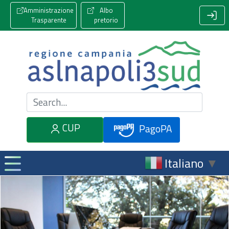
Amministrazione
Albo
Trasparente
pretorio
Cerca nel sito
CUP
PagoPA
Italiano
▼