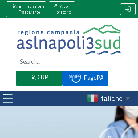
Amministrazione
Albo
Trasparente
pretorio
Cerca nel sito
CUP
PagoPA
Italiano
▼