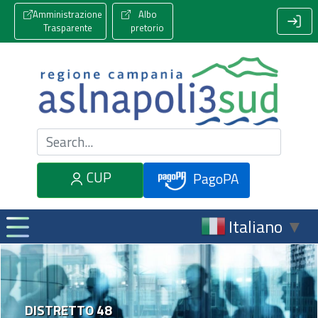
Amministrazione
Albo
Trasparente
pretorio
Cerca nel sito
CUP
PagoPA
Italiano
▼
DISTRETTO 48