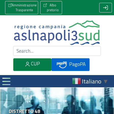
Amministrazione
Albo
Trasparente
pretorio
Cerca nel sito
CUP
PagoPA
Italiano
▼
DISTRETTO 48