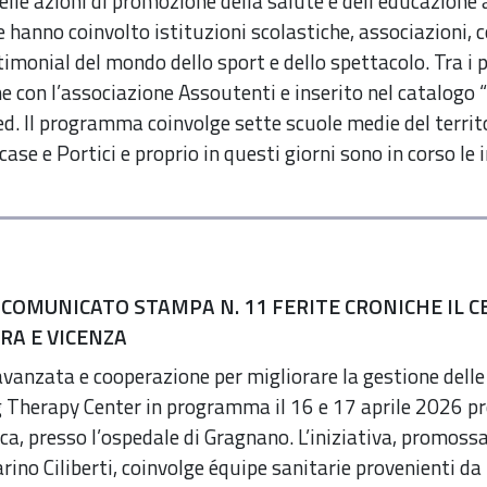
elle azioni di promozione della salute e dell’educazione 
 hanno coinvolto istituzioni scolastiche, associazioni, co
timonial del mondo dello sport e dello spettacolo. Tra i pr
e con l’associazione Assoutenti e inserito nel catalogo
d. Il programma coinvolge sette scuole medie del territ
ase e Portici e proprio in questi giorni sono in corso le i
 COMUNICATO STAMPA N. 11 FERITE CRONICHE IL C
A E VICENZA
anzata e cooperazione per migliorare la gestione delle
ng Therapy Center in programma il 16 e 17 aprile 2026 pr
ica, presso l’ospedale di Gragnano. L’iniziativa, promoss
rino Ciliberti, coinvolge équipe sanitarie provenienti da