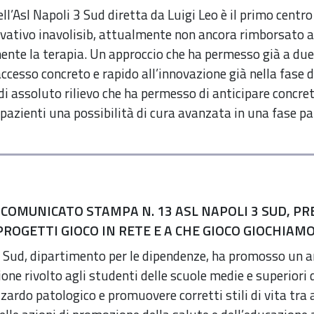
ell’Asl Napoli 3 Sud diretta da Luigi Leo è il primo centro
ativo inavolisib, attualmente non ancora rimborsato al d
nte la terapia. Un approccio che ha permesso già a due
ccesso concreto e rapido all’innovazione già nella fase d
di assoluto rilievo che ha permesso di anticipare concre
 pazienti una possibilità di cura avanzata in una fase pa
 COMUNICATO STAMPA N. 13 ASL NAPOLI 3 SUD, PR
 PROGETTI GIOCO IN RETE E A CHE GIOCO GIOCHIAM
 3 Sud, dipartimento per le dipendenze, ha promosso un 
ione rivolto agli studenti delle scuole medie e superiori d
zzardo patologico e promuovere corretti stili di vita tra 