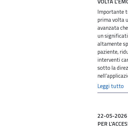
VOLTA L’E
Importante tr
prima volta 
avanzata che 
un significat
altamente spe
paziente, rid
interventi ca
sotto la dire
nell’applicaz
22-05-2026
PER L’ACCE