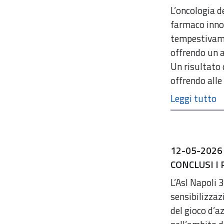
L’oncologia d
farmaco innov
tempestivame
offrendo un a
Un risultato 
offrendo alle
12-05-2026
CONCLUSI I
L’Asl Napoli
sensibilizzaz
del gioco d’a