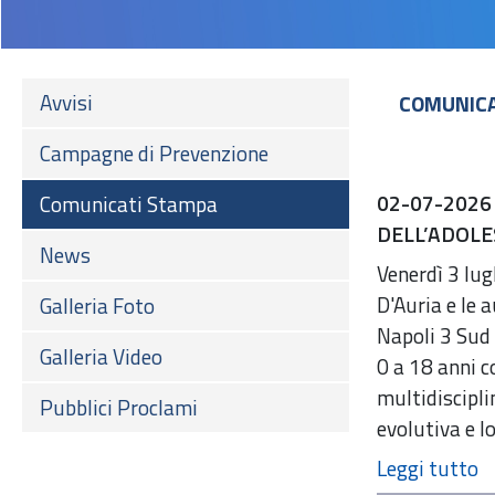
Avvisi
COMUNIC
Campagne di Prevenzione
02-07-2026
Comunicati Stampa
DELL’ADOLE
News
Venerdì 3 lug
D'Auria e le a
Galleria Foto
Napoli 3 Sud 
Galleria Video
0 a 18 anni c
multidiscipli
Pubblici Proclami
evolutiva e l