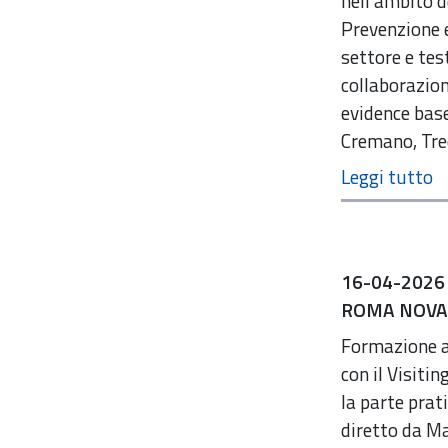
nell’ambito d
Prevenzione e
settore e tes
collaborazion
evidence base
Cremano, Trec
16-04-2026
ROMA NOVAR
Formazione av
con il Visiti
la parte prat
diretto da Ma