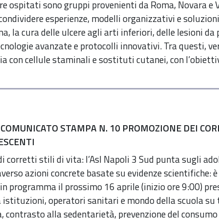
re ospitati sono gruppi provenienti da Roma, Novara e 
condividere esperienze, modelli organizzativi e soluzioni i
 la cura delle ulcere agli arti inferiori, delle lesioni d
cnologie avanzate e protocolli innovativi. Tra questi, v
ia con cellule staminali e sostituti cutanei, con l’obiett
 COMUNICATO STAMPA N. 10 PROMOZIONE DEI CORRET
ESCENTI
 corretti stili di vita: l’Asl Napoli 3 Sud punta sugli a
averso azioni concrete basate su evidenze scientifiche: è
in programma il prossimo 16 aprile (inizio ore 9:00) pre
 istituzioni, operatori sanitari e mondo della scuola su 
ca, contrasto alla sedentarietà, prevenzione del consumo 