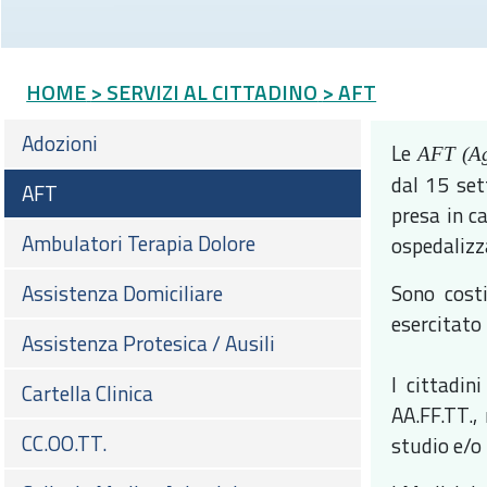
HOME
> SERVIZI AL CITTADINO
> AFT
Adozioni
Le
AFT (Agg
dal 15 set
AFT
presa in ca
Ambulatori Terapia Dolore
ospedalizza
Assistenza Domiciliare
Sono costi
esercitato 
Assistenza Protesica / Ausili
I cittadin
Cartella Clinica
AA.FF.TT.,
CC.OO.TT.
studio e/o