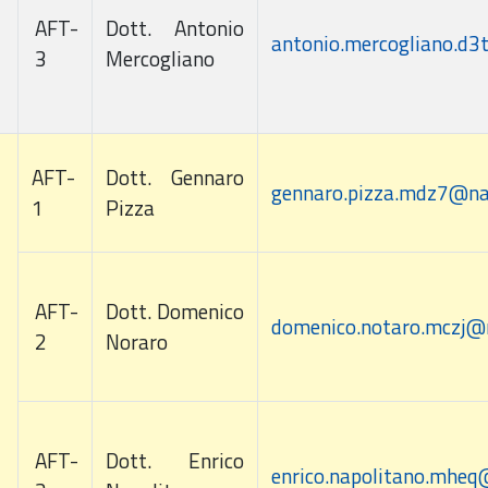
AFT-
Dott. Antonio
antonio.mercogliano.d3
3
Mercogliano
AFT-
Dott. Gennaro
gennaro.pizza.mdz7@na
1
Pizza
AFT-
Dott. Domenico
domenico.notaro.mczj@
2
Noraro
AFT-
Dott. Enrico
enrico.napolitano.mheq