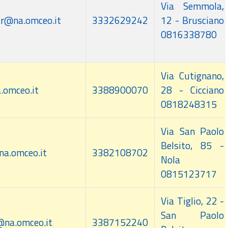
Via Semmola,
tr@na.omceo.it
3332629242
12 - Brusciano
0816338780
Via Cutignano,
.omceo.it
3388900070
28 - Cicciano
0818248315
Via San Paolo
Belsito, 85 -
na.omceo.it
3382108702
Nola
0815123717
Via Tiglio, 22 -
San Paolo
@na.omceo.it
3387152240