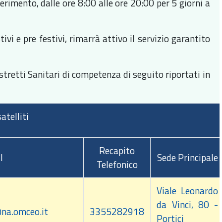
ferimento, dalle ore 8:00 alle ore 20:00 per 5 giorni a
ivi e pre festivi, rimarrà attivo il servizio garantito
istretti Sanitari di competenza di seguito riportati in
atelliti
Recapito
l
Sede Principale
Telefonico
Viale Leonardo
da Vinci, 80 -
@na.omceo.it
3355282918
Portici