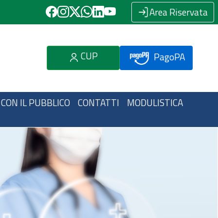
Area Riservata
CUP
PagoPA
 CON IL PUBBLICO
CONTATTI
MODULISTICA