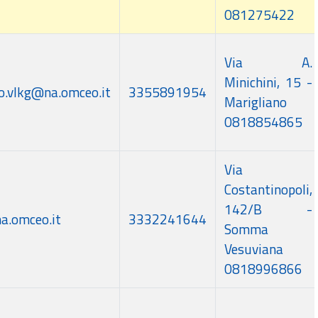
081275422
Via A.
Minichini, 15 -
to.vlkg@na.omceo.it
3355891954
Marigliano
0818854865
Via
Costantinopoli,
142/B -
a.omceo.it
3332241644
Somma
Vesuviana
0818996866