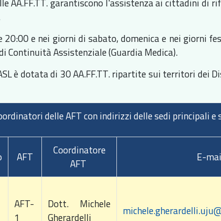
lle AA.FF.TT. garantiscono l'assistenza ai cittadini di ri
.
 20:00 e nei giorni di sabato, domenica e nei giorni fest
 di Continuità Assistenziale (Guardia Medica).
SL è dotata di 30 AA.FF.TT. ripartite sui territori dei D
ordinatori delle AFT con indirizzi delle sedi principali e s
Coordinatore
o
AFT
E-mai
AFT
AFT-
Dott. Michele
michele.gherardelli.uju
1
Gherardelli