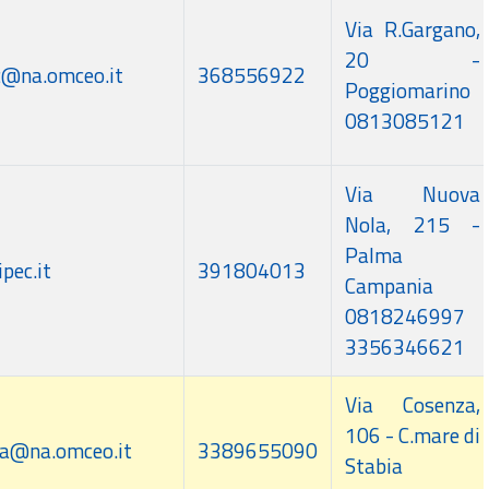
Via R.Gargano,
20 -
c@na.omceo.it
368556922
Poggiomarino
0813085121
Via Nuova
Nola, 215 -
Palma
pec.it
391804013
Campania
0818246997
3356346621
Via Cosenza,
106 - C.mare di
ba@na.omceo.it
3389655090
Stabia