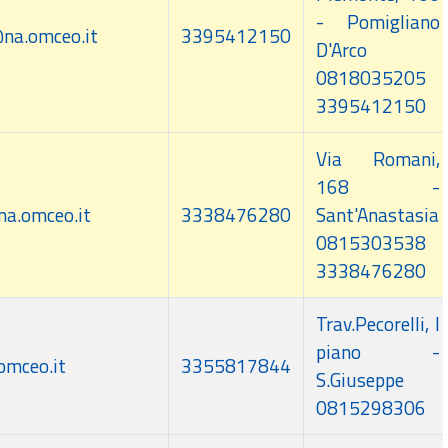
- Pomigliano
na.omceo.it
3395412150
D'Arco
0818035205
3395412150
Via Romani,
168 -
na.omceo.it
3338476280
Sant'Anastasia
0815303538
3338476280
Trav.Pecorelli, I
piano -
omceo.it
3355817844
S.Giuseppe
0815298306