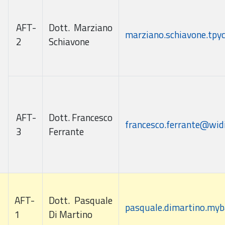
AFT-
Dott. Marziano
marziano.schiavone.tpy
2
Schiavone
AFT-
Dott. Francesco
francesco.ferrante@widi
3
Ferrante
AFT-
Dott. Pasquale
pasquale.dimartino.my
1
Di Martino