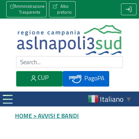
Amministrazione
Albo
Trasparente
pretorio
Cerca nel sito
CUP
PagoPA
Italiano
▼
HOME
> AVVISI E BANDI