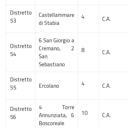
Distretto
Castellammare
4
C.A.
53
di Stabia
6 San Giorgio a
Distretto
Cremano, 2
8
C.A.
54
San
Sebastiano
Distretto
4
Ercolano
C.A.
55
4 Torre
Distretto
10
Annunziata, 6
C.A.
56
Boscoreale