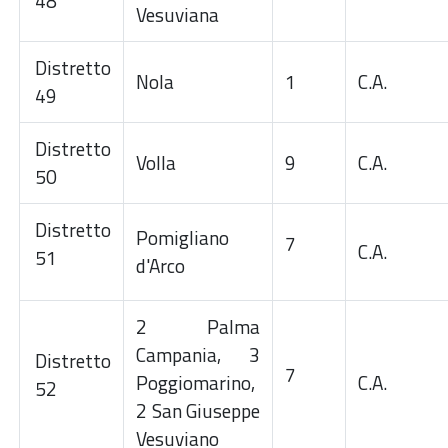
48
Vesuviana
Distretto
Nola
1
C.A.
49
Distretto
Volla
9
C.A.
50
Distretto
Pomigliano
7
C.A.
51
d'Arco
2 Palma
Campania, 3
Distretto
7
Poggiomarino,
C.A.
52
2 San Giuseppe
Vesuviano