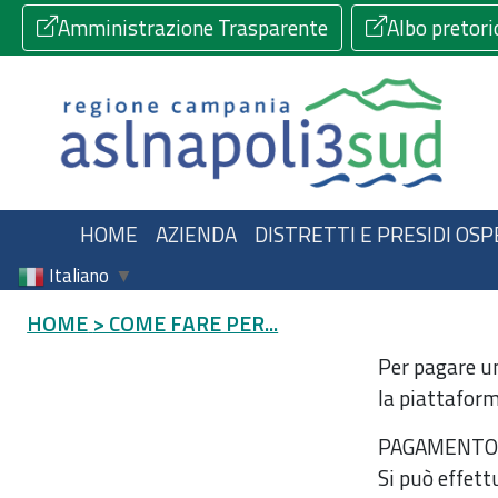
Amministrazione Trasparente
Albo pretori
HOME
AZIENDA
DISTRETTI E PRESIDI OSP
Italiano
▼
HOME
> COME FARE PER...
Per pagare un
la piattafor
PAGAMENTO
Si può effett