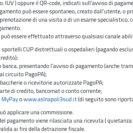
: IUV ) oppure il QR-code, indicati sull'avviso di pagam
agamento può essere spontaneo, creato dall’utente, o pr
a prenotazione di una visita o di un esame specialistico, 
pagamento.
può essere effettuato attraverso qualsiasi canale abil
i sportelli CUP distrettuali o ospedalieri (pagando escl
credito);
o banca, presentando l'avviso di pagamento (anche tram
 al circuito PagoPA);
baccherie o ricevitorie autorizzate PagoPA;
arte di credito, bancomat o conto corrente;
u
MyPay
o
www.aslnapoli3sud.it
(di seguito sono riporta
può applicare una commissione.
l pagamento viene rilasciata una ricevuta ( quietanza )
lida ai fini della detrazione fiscale.