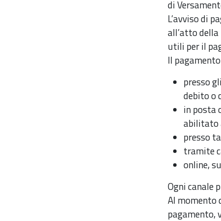
di Versamento
L’avviso di p
all’atto dell
utili per il 
Il pagamento 
presso gl
debito o 
in posta 
abilitato
presso ta
tramite c
online, s
Ogni canale 
Al momento de
pagamento, va