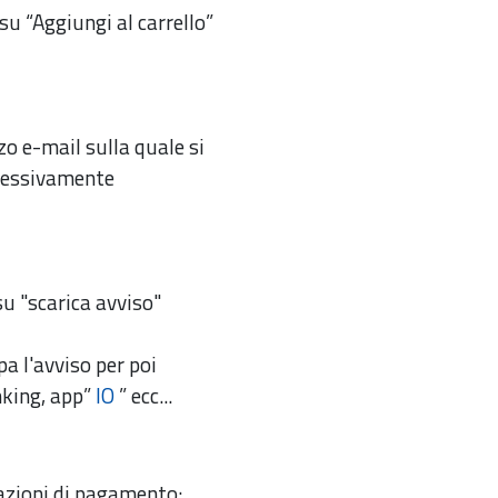
su “Aggiungi al carrello”
zo e-mail sulla quale si
ccessivamente
 su "scarica avviso"
a l'avviso per poi
nking, app”
IO
” ecc...
razioni di pagamento: