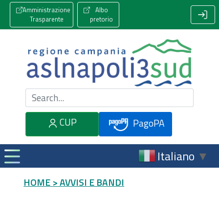
Amministrazione
Albo
Trasparente
pretorio
Cerca nel sito
CUP
PagoPA
Italiano
▼
HOME
> AVVISI E BANDI