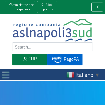
Amministrazione
Albo
Trasparente
pretorio
Cerca nel sito
CUP
PagoPA
Italiano
▼