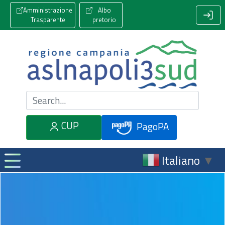
Amministrazione
Albo
Trasparente
pretorio
Cerca nel sito
CUP
PagoPA
Italiano
▼