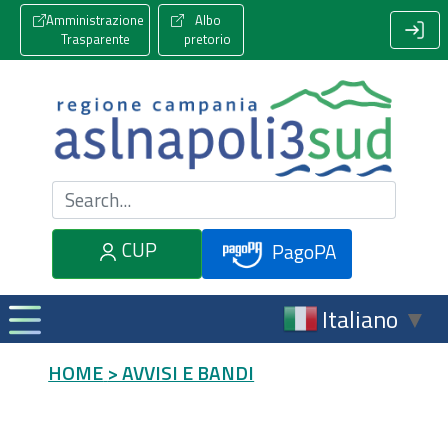
Amministrazione
Albo
Trasparente
pretorio
Cerca nel sito
CUP
PagoPA
Italiano
▼
HOME
> AVVISI E BANDI