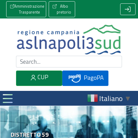
Amministrazione
Albo
Trasparente
pretorio
Cerca nel sito
CUP
PagoPA
Italiano
▼
DISTRETTO 59