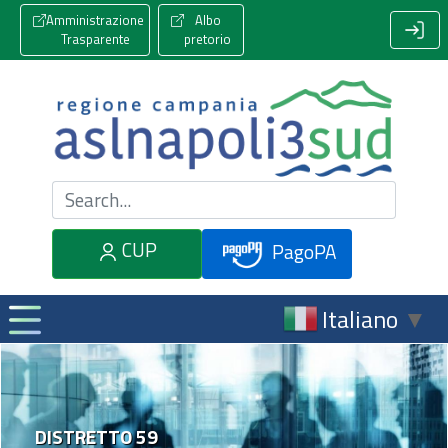
Amministrazione
Albo
Trasparente
pretorio
Cerca nel sito
CUP
PagoPA
Italiano
▼
DISTRETTO 59