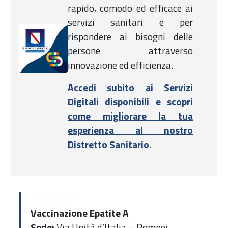
rapido, comodo ed efficace ai
servizi sanitari e per
rispondere ai bisogni delle
persone attraverso
innovazione ed efficienza.
Accedi subito ai Servizi
Digitali disponibili e scopri
come migliorare la tua
esperienza al nostro
(si apre in una nu
Distretto Sanitario.
***AVVISI***
Vaccinazione Epatite A
Sede:
Via Unità d’Italia – Pompei