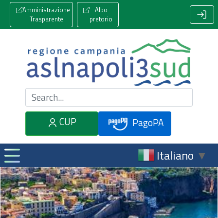
Amministrazione
Albo
Trasparente
pretorio
Cerca nel sito
CUP
PagoPA
Italiano
▼