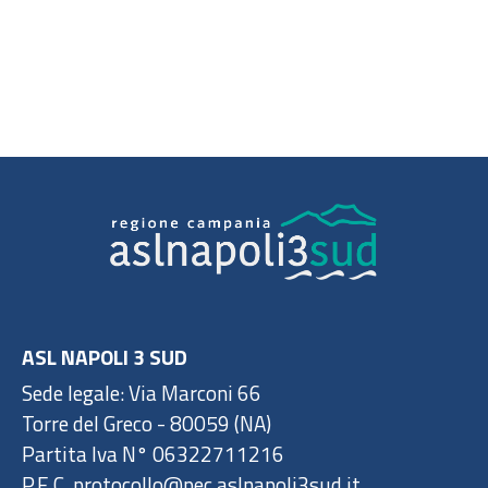
ASL NAPOLI 3 SUD
Sede legale: Via Marconi 66
Torre del Greco - 80059 (NA)
Partita Iva N° 06322711216
P.E.C. protocollo@pec.aslnapoli3sud.it