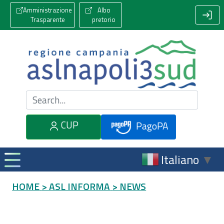
Amministrazione
Albo
Trasparente
pretorio
Cerca nel sito
CUP
PagoPA
Italiano
▼
HOME
> ASL INFORMA
> NEWS