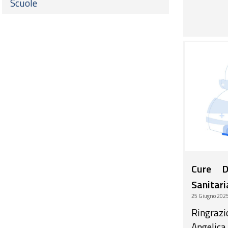
Scuole
Cure Do
Sanitari
25 Giugno 202
Ringraz
Angelic