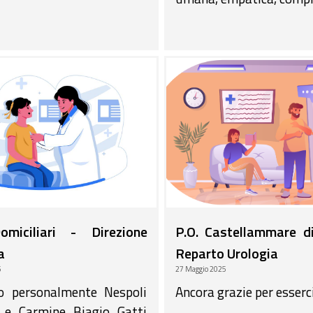
miciliari - Direzione
P.O. Castellammare d
a
Reparto Urologia
5
27 Maggio 2025
io personalmente Nespoli
Ancora grazie per esserci
a e Carmine Biagio Gatti