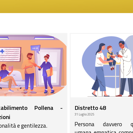
tabilimento Pollena -
Distretto 48
31 Luglio 2025
ioni
Persona davvero qua
nalità e gentilezza.
umana, empatica, compr