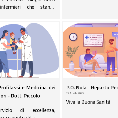
infermieri che stanno
o il mio papà, malato
ico, con un'assistenza
ortese e rispettosa in
modo si sono interessati ai
ffettivi di mio padre vista
ta.
Profilassi e Medicina dei
P.O. Nola - Reparto Pe
22 Aprile 2025
ori - Dott. Piccolo
Viva la Buona Sanità
5
vizio di eccellenza,
za e puntualità.