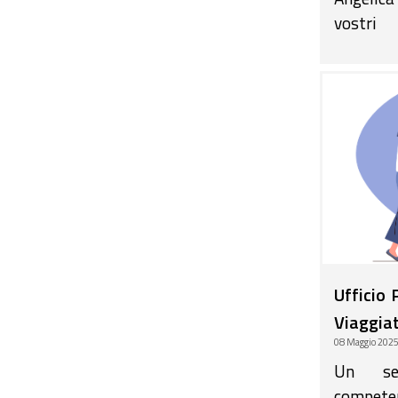
vostri 
aiutand
oncolog
super c
special 
bisogni e
la critici
Ufficio 
Viaggiat
08 Maggio 202
Un ser
competen