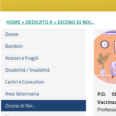
HOME
> DEDICATO A
> DICONO DI NOI...
Donne
Bambini
Anziani e Fragili
Disabilità / Invalidità
Centri e Consultori
Area Veterinaria
P.O. S
Vaccinaz
Dicono di Noi...
Professio