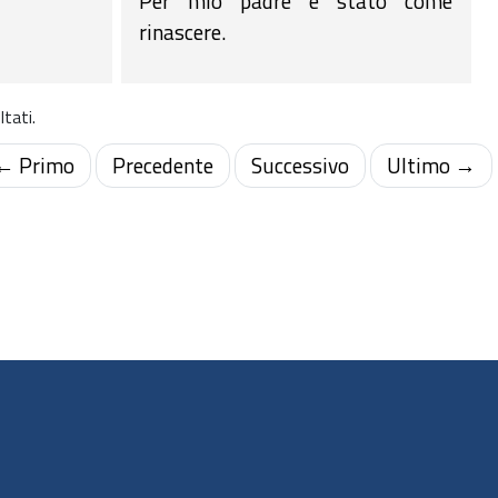
Per mio padre è stato come
rinascere.
tati.
← Primo
Precedente
Successivo
Ultimo →