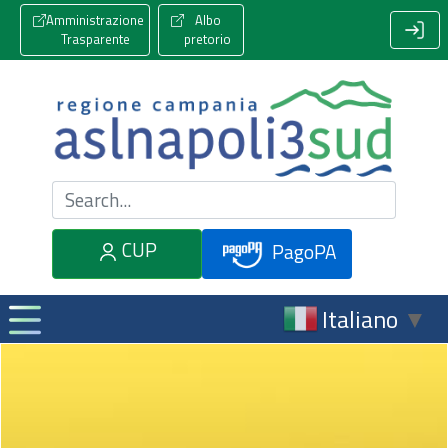
Amministrazione
Albo
Trasparente
pretorio
Cerca nel sito
CUP
PagoPA
Italiano
▼