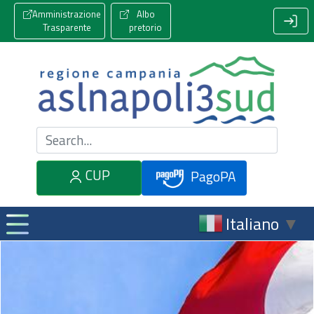
Amministrazione
Albo
Trasparente
pretorio
Cerca nel sito
CUP
PagoPA
Italiano
▼