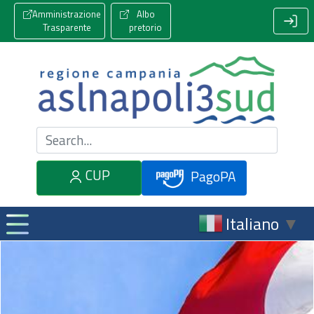
Amministrazione
Albo
Trasparente
pretorio
Cerca nel sito
CUP
PagoPA
Italiano
▼