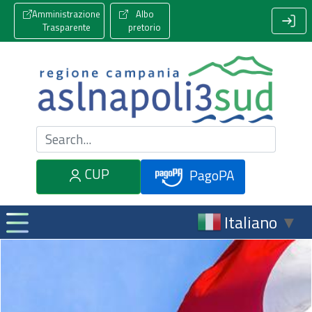
Amministrazione
Albo
Trasparente
pretorio
Cerca nel sito
CUP
PagoPA
Italiano
▼