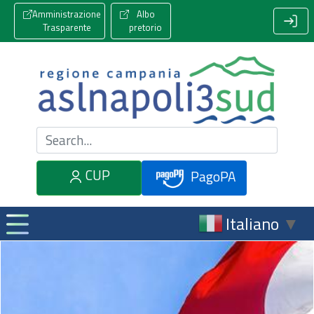
Amministrazione
Albo
Trasparente
pretorio
Cerca nel sito
CUP
PagoPA
Italiano
▼