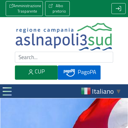
Amministrazione
Albo
Trasparente
pretorio
Cerca nel sito
CUP
PagoPA
Italiano
▼