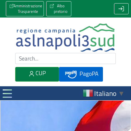
Amministrazione
Albo
Trasparente
pretorio
Cerca nel sito
CUP
PagoPA
Italiano
▼