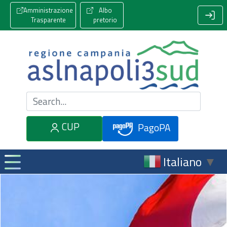
Amministrazione
Albo
Trasparente
pretorio
Cerca nel sito
CUP
PagoPA
Italiano
▼