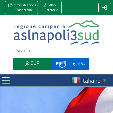
Amministrazione
Albo
Trasparente
pretorio
Cerca nel sito
CUP
PagoPA
Italiano
▼