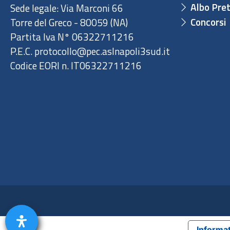
Albo Pret
Sede legale: Via Marconi 66
Concorsi
Torre del Greco - 80059 (NA)
Partita Iva N° 06322711216
P.E.C. protocollo@pec.aslnapoli3sud.it
Codice EORI n. IT06322711216
Informat