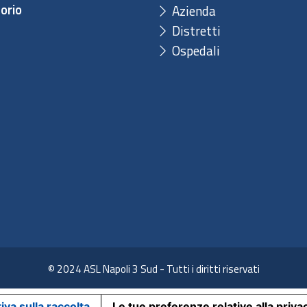
orio
Azienda
Distretti
Ospedali
© 2024 ASL Napoli 3 Sud - Tutti i diritti riservati
iva sulla raccolta
Le tue preferenze relative alla priva