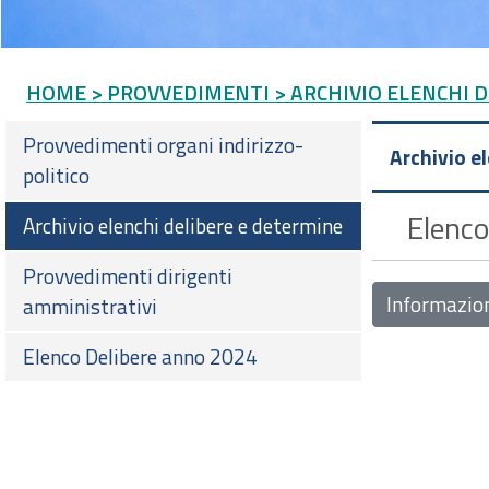
HOME
> PROVVEDIMENTI
> ARCHIVIO ELENCHI 
Provvedimenti organi indirizzo-
Archivio e
politico
Elenco
Archivio elenchi delibere e determine
Provvedimenti dirigenti
Informazio
amministrativi
Elenco Delibere anno 2024