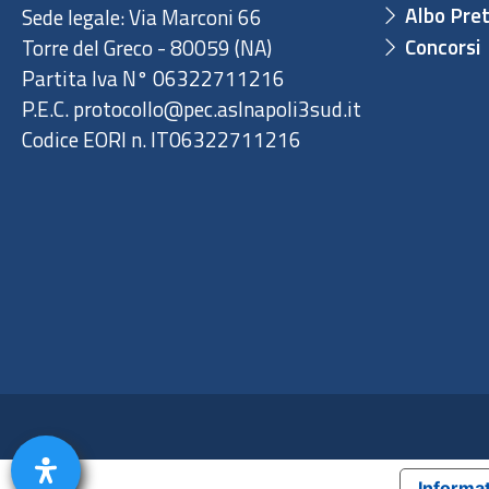
Albo Pret
Sede legale: Via Marconi 66
Concorsi
Torre del Greco - 80059 (NA)
Partita Iva N° 06322711216
P.E.C. protocollo@pec.aslnapoli3sud.it
Codice EORI n. IT06322711216
Informat