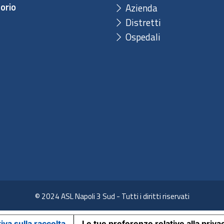
orio
Azienda
Distretti
Ospedali
© 2024 ASL Napoli 3 Sud - Tutti i diritti riservati
iva sulla raccolta
Le tue preferenze relative alla priva