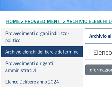
HOME
> PROVVEDIMENTI
> ARCHIVIO ELENCHI 
Provvedimenti organi indirizzo-
Archivio e
politico
Elenco
Archivio elenchi delibere e determine
Provvedimenti dirigenti
Informazio
amministrativi
Elenco Delibere anno 2024