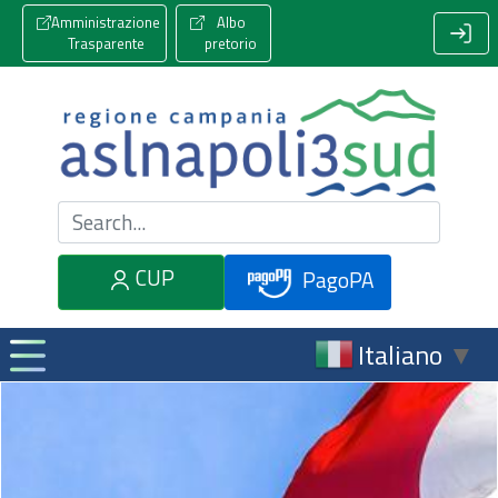
Amministrazione
Albo
Trasparente
pretorio
Cerca nel sito
CUP
PagoPA
Italiano
▼