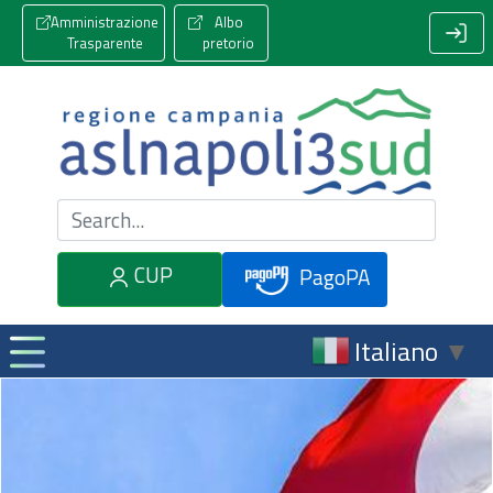
Amministrazione
Albo
Trasparente
pretorio
Cerca nel sito
CUP
PagoPA
Italiano
▼