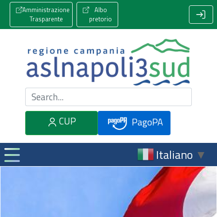
Amministrazione
Albo
Trasparente
pretorio
Cerca nel sito
CUP
PagoPA
Italiano
▼