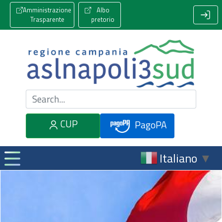
Amministrazione
Albo
Trasparente
pretorio
Cerca nel sito
CUP
PagoPA
Italiano
▼