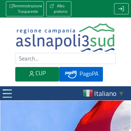
Amministrazione
Albo
Trasparente
pretorio
Cerca nel sito
CUP
PagoPA
Italiano
▼