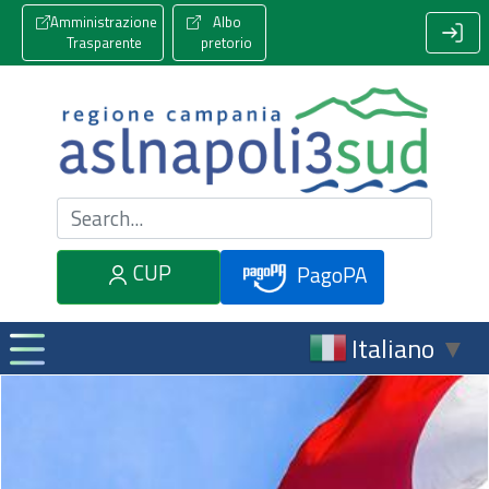
Amministrazione
Albo
Trasparente
pretorio
Cerca nel sito
CUP
PagoPA
Italiano
▼