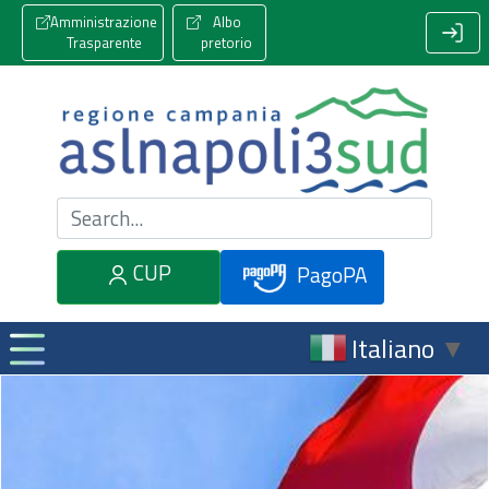
Amministrazione
Albo
Trasparente
pretorio
Cerca nel sito
CUP
PagoPA
Italiano
▼