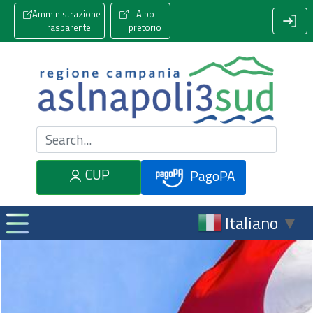
Amministrazione
Albo
Trasparente
pretorio
Cerca nel sito
CUP
PagoPA
Italiano
▼